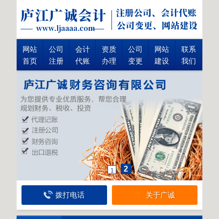
网站
公司
会计
资质
公司
网站
联系
首页
注册
代账
办理
变更
建设
我们
2
1
拨打电话
关于广诚